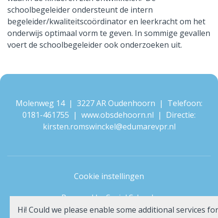
schoolbegeleider ondersteunt de intern
begeleider/kwaliteitscoördinator en leerkracht om het
onderwijs optimaal vorm te geven. In sommige gevallen
voert de schoolbegeleider ook onderzoeken uit.
Molenweg 14 | 3227 AR Oudenhoorn | Telefoon:
0181-461755
| www.obsdehoorn.nl | Directie:
kirsten.romswinckel@edumarevpr.nl
Cookie instellingen
Powered by
Social Schools
Hi! Could we please enable some additional services fo