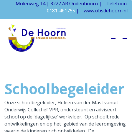
Molenweg 14 |
3227 AR Oudenhoorn | Telefoon:
0181-461755
| www.obsdehoorn.nl
Onze school
Informatie
Praktische informatie
Ouders
Schoolbegeleider
Kennismaken
Onze schoolbegeleider, Heleen van der Mast vanuit
Onderwijs Collectief VPR, ondersteunt en adviseert
school op de 'dagelijkse' werkvloer. Op schoolbrede
ontwikkelingen en op het gebied van de leeromgeving
waarin de kinderen zich ontwikkelen. De